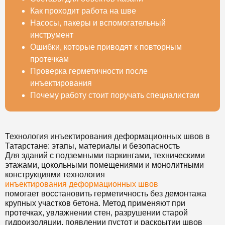
Как проходит работа на шве
Насосы, пакеры и вспомогательный
инструмент
Ошибки, которые приводят к повторным
протечкам
Проверка герметичности после
инъектирования
Почему работу стоит поручать специалистам
Технология инъектирования деформационных швов в
Татарстане: этапы, материалы и безопасность
Для зданий с подземными паркингами, техническими
этажами, цокольными помещениями и монолитными
конструкциями технология
инъектирования деформационных швов
помогает восстановить герметичность без демонтажа
крупных участков бетона. Метод применяют при
протечках, увлажнении стен, разрушении старой
гидроизоляции, появлении пустот и раскрытии швов