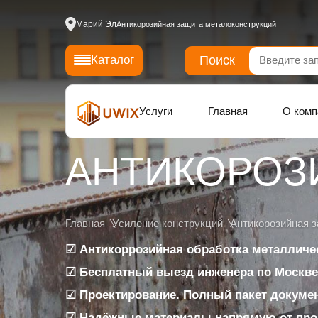
Марий Эл
Антикорозийная защита металоконструкций
Поиск
Каталог
Услуги
Главная
О комп
АНТИКОРОЗ
Главная
Усиление конструкций
Антикорозийная 
☑ Антикоррозийная обработка металличе
☑ Бесплатный выезд инженера по Москве 
☑ Проектирование. Полный пакет докуме
☑ Надёжные материалы напрямую от про