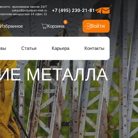
воните, принимаем звонки 24/7
+7 (495) 230-21-81
zakaz@polyalpan-msk.ru
околово-мещерская 14 офис 11
0
Войти
Избранное
Корзина
ывы
Статьи
Карьера
Контакты
ИЕ МЕТАЛЛА