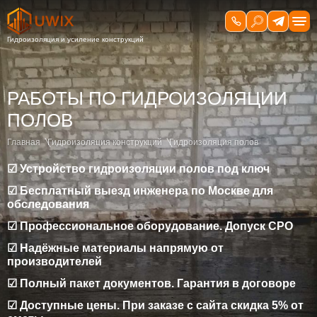
РАБОТЫ ПО ГИДРОИЗОЛЯЦИИ
ПОЛОВ
Главная
Гидроизоляция конструкций
Гидроизоляция полов
☑ Устройство гидроизоляции полов под ключ
☑ Бесплатный выезд инженера по Москве для
обследования
☑ Профессиональное оборудование. Допуск СРО
☑ Надёжные материалы напрямую от
производителей
☑ Полный пакет документов. Гарантия в договоре
☑ Доступные цены. При заказе с сайта скидка 5% от