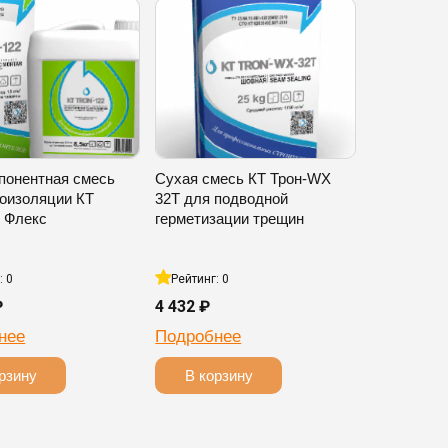
понентная смесь
Сухая смесь КТ Трон-WX
роизоляции КТ
32T для подводной
2 Флекс
герметизации трещин
: 0
Рейтинг: 0
₽
4 432 ₽
нее
Подробнее
рзину
В корзину