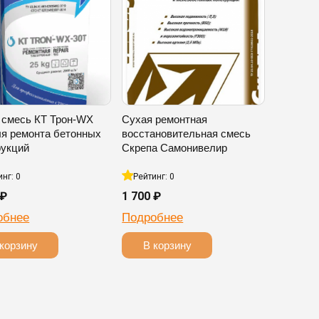
 смесь КТ Трон-WX
Сухая ремонтная
ля ремонта бетонных
восстановительная смесь
рукций
Скрепа Самонивелир
инг: 0
Рейтинг: 0
 ₽
1 700 ₽
обнее
Подробнее
корзину
В корзину