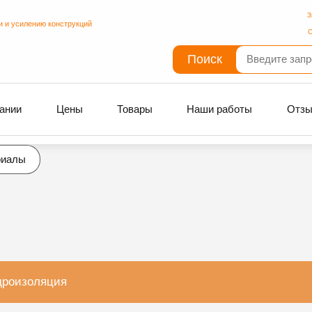
З
и и усилению конструкций
С
Поиск
ании
Цены
Товары
Наши работы
Отз
риалы
дроизоляция