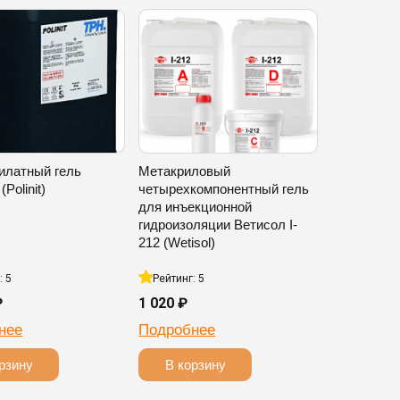
илатный гель
Метакриловый
Polinit)
четырехкомпонентный гель
для инъекционной
гидроизоляции Ветисол I-
212 (Wetisol)
: 5
Рейтинг: 5
₽
1 020 ₽
нее
Подробнее
рзину
В корзину