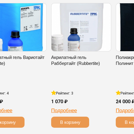
атный гель Вариотайт
Акрилатный гель
Полиакр
ite)
Раббертайт (Rubbertite)
Полинит (
инг: 4
Рейтинг: 3
Рейтинг
 ₽
1 070 ₽
24 000 
обнее
Подробнее
Подроб
корзину
В корзину
В ко