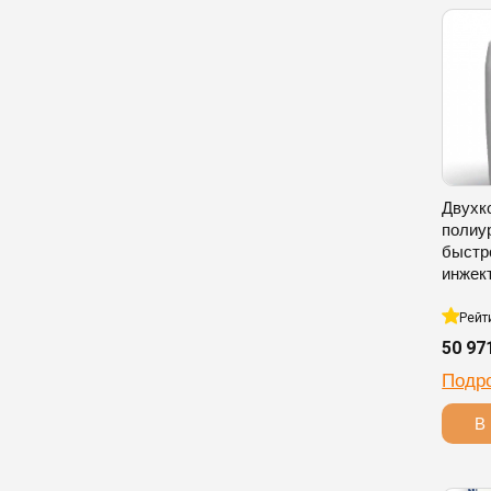
Двухк
полиу
быстр
инжек
Рейт
50 97
Подр
В 