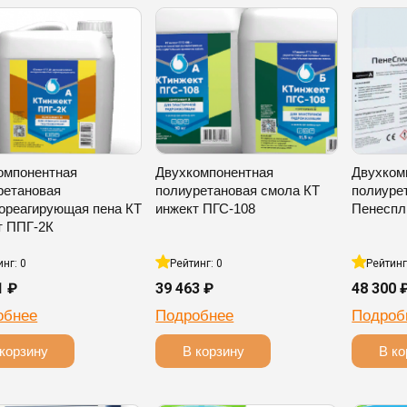
омпонентная
Двухкомпонентная
Двухком
ретановая
полиуретановая смола КТ
полиуре
ореагирующая пена КТ
инжект ПГС-108
Пенеспл
т ППГ-2К
инг: 0
Рейтинг: 0
Рейтинг
1 ₽
39 463 ₽
48 300 
обнее
Подробнее
Подроб
корзину
В корзину
В ко