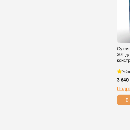
Сухая
30T д
конст
Рейт
3 640
Подр
В 