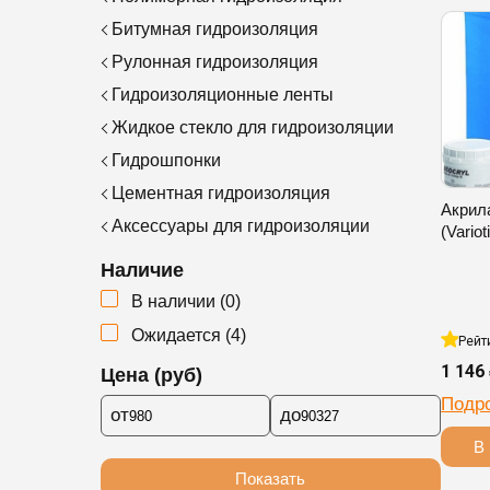
Битумная гидроизоляция
Рулонная гидроизоляция
Гидроизоляционные ленты
Жидкое стекло для гидроизоляции
Гидрошпонки
Цементная гидроизоляция
Акрил
Аксессуары для гидроизоляции
(Variot
Наличие
В наличии
(
0
)
Ожидается
(
4
)
Рейт
1 146
Цена (руб)
Подр
от
до
В 
Показать