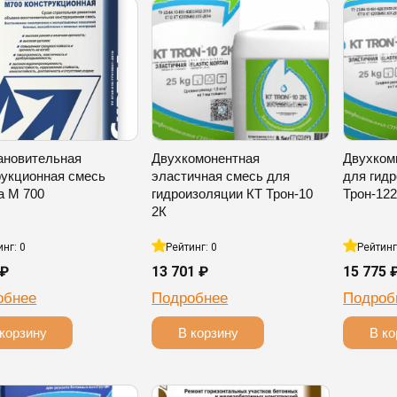
ановительная
Двухкомонентная
Двухком
рукционная смесь
эластичная смесь для
для гид
а М 700
гидроизоляции КТ Трон-10
Трон-12
2К
инг: 0
Рейтинг: 0
Рейтинг
 ₽
13 701 ₽
15 775 
обнее
Подробнее
Подроб
корзину
В корзину
В ко