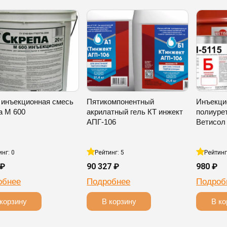
 инъекционная смесь
Пятикомпонентный
Инъекци
а М 600
акрилатный гель КТ инжект
полиуре
АПГ-106
Ветисол 
инг: 0
Рейтинг: 5
Рейтинг
 ₽
90 327 ₽
980 ₽
обнее
Подробнее
Подроб
корзину
В корзину
В ко