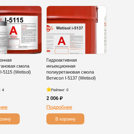
онная
Гидроактивная
тановая смола
инъекционная
I-5115 (Wetisol)
полиуретановая смола
Ветисол I-5137 (Wetisol)
: 4
Рейтинг: 0
2 006 ₽
нее
Подробнее
рзину
В корзину