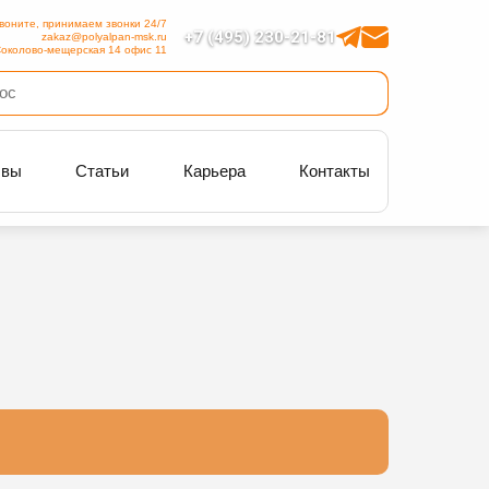
воните, принимаем звонки 24/7
+7 (495) 230-21-81
zakaz@polyalpan-msk.ru
околово-мещерская 14 офис 11
ывы
Статьи
Карьера
Контакты