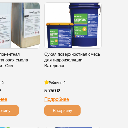
понентная
Сухая поверхностная смесь
тановая смола
для гидроизоляции
ит Сил
Ватерплаг
: 0
Рейтинг: 0
₽
5 750 ₽
нее
Подробнее
рзину
В корзину