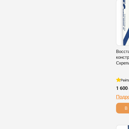
Восст
конст
Скреп
Рейт
1 600
Подр
В 