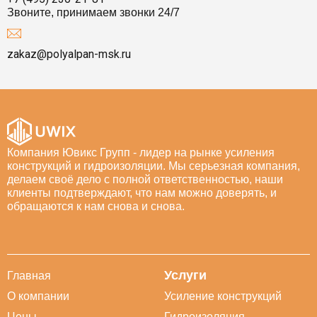
Звоните, принимаем звонки 24/7
zakaz@polyalpan-msk.ru
Компания Ювикс Групп - лидер на рынке усиления
конструкций и гидроизоляции. Мы серьезная компания,
делаем своё дело с полной ответственностью, наши
клиенты подтверждают, что нам можно доверять, и
обращаются к нам снова и снова.
Услуги
Главная
О компании
Усиление конструкций
Цены
Гидроизоляция