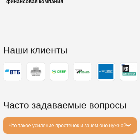
финансовая компания
п
п
Наши клиенты
Часто задаваемые вопросы
Что такое усиление простенок и зачем оно нужно?