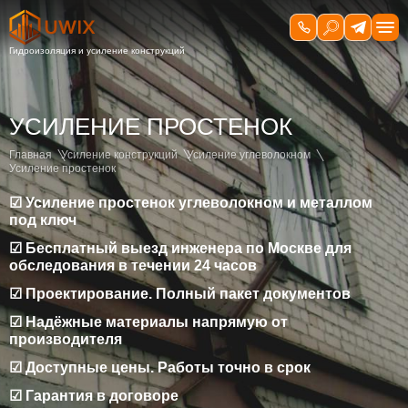
УСИЛЕНИЕ ПРОСТЕНОК
Главная
Усиление конструкций
Усиление углеволокном
Усиление простенок
☑ Усиление простенок углеволокном и металлом
под ключ
☑ Бесплатный выезд инженера по Москве для
обследования в течении 24 часов
☑ Проектирование. Полный пакет документов
☑ Надёжные материалы напрямую от
производителя
☑ Доступные цены. Работы точно в срок
☑ Гарантия в договоре