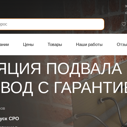
З
С
ании
Цены
Товары
Наши работы
Отз
ЯЦИЯ ПОДВАЛА
ВОД C ГАРАНТИ
лов
уск СРО