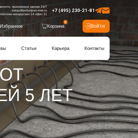
воните, принимаем звонки 24/7
+7 (495) 230-21-81
zakaz@polyalpan-msk.ru
околово-мещерская 14 офис 11
0
Войти
Избранное
Корзина
ывы
Статьи
Карьера
Контакты
 ОТ
ЕЙ 5 ЛЕТ