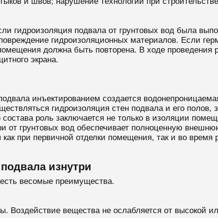
тыков и швов; нарушение технологии при строительстве
ли гидроизоляция подвала от грунтовых вод была выпо
повреждение гидроизоляционных материалов. Если гер
 помещения должна быть повторена. В ходе проведения 
щитного экрана.
подвала инъектированием создается водонепроницаемая 
уществляться гидроизоляция стен подвала и его полов,
о состава роль заключается не только в изоляции помещ
ри от грунтовых вод обеспечивает полноценную внешню
как при первичной отделки помещения, так и во время 
подвала изнутри
 есть весомые преимущества.
ы. Воздействие вещества не ослабляется от высокой ил