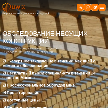
ОБСЛЕДОВАНИЕ НЕСУЩИХ
КОНСТРУКЦИЙ
Главная
Обследование конструкций
Обследование несущих конструкций
☑ Экспертное заключение в течение 3-ех дней с
момента обследования
☑ Бесплатный выезд специалиста в течении 24
часов по Москве
☑ Профессиональное оборудование
☑ Проектирование
☑ Доступные цены
☑ Гарантия в договоре