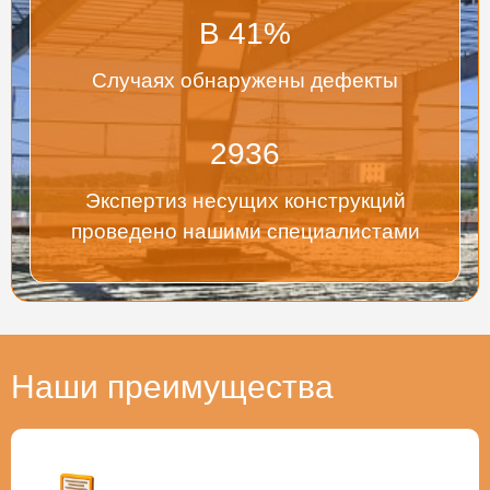
В
41
%
Случаях обнаружены дефекты
2936
Экспертиз несущих конструкций
проведено нашими специалистами
Наши преимущества