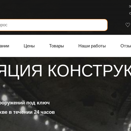
З
С
ании
Цены
Товары
Наши работы
Отз
ЯЦИЯ КОНСТРУ
ЯЦИЯ ПОВЕРХН
ОННЫХ И БЕТО
сооружений под ключ
ИЙ
ве в течении 24 часов