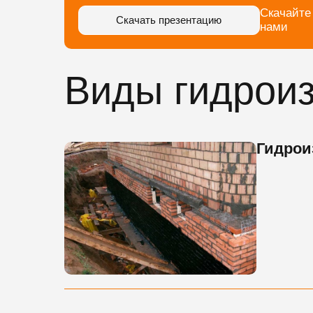
Скачайте
Скачать презентацию
нами
Виды гидрои
Гидрои