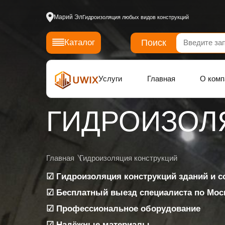
Марий Эл
Гидроизоляция любых видов конструкций
Поиск
Каталог
Услуги
Главная
О комп
ГИДРОИЗОЛ
ГИДРОИЗОЛ
ЖЕЛЕЗОБЕТ
Главная
Гидроизоляция конструкций
☑ Гидроизоляция конструкций зданий и 
КОНСТРУКЦ
☑ Бесплатный выезд специалиста по Моск
☑ Профессиональное оборудование
☑ Надёжные материалы