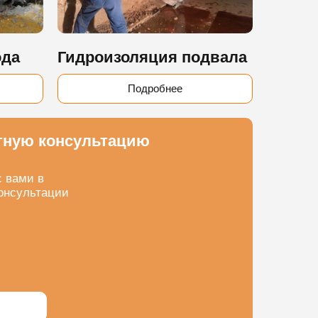
ода
Гидроизоляция подвала
Подробнее
тную консультацию
с вами в
онсультации