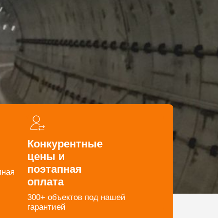
Конкурентные
цены и
поэтапная
пная
оплата
тром услуг и преимуществами работы с
300+ объектов под нашей
гарантией