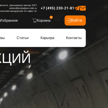
воните, принимаем звонки 24/7
+7 (495) 230-21-81
zakaz@polyalpan-msk.ru
околово-мещерская 14 офис 11
0
Войти
Избранное
Корзина
ывы
Статьи
Карьера
Контакты
КЦИЙ
ОСТИ
ННЫХ