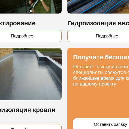
ктирование
Гидроизоляция вв
Подробнее
Подробнее
Получите беспла
Оставьте заявку и наши
специалисты свяжутся 
ближайшее время для к
по вашему проекту
оизоляция кровли
Оставить заявку