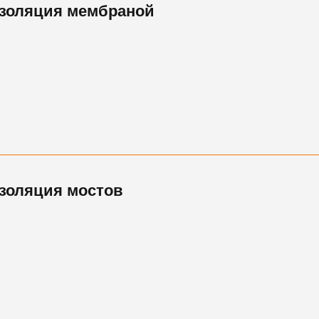
золяция мембраной
золяция мостов