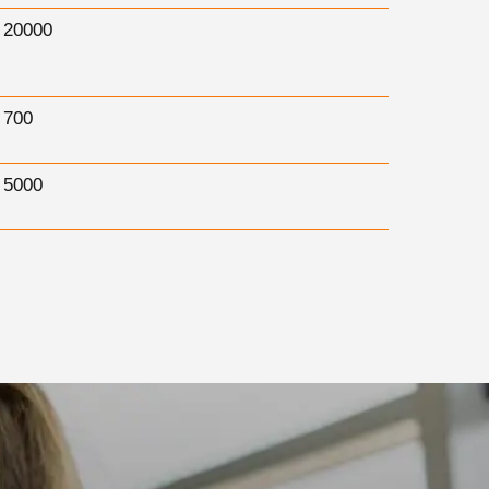
 20000
 700
 5000