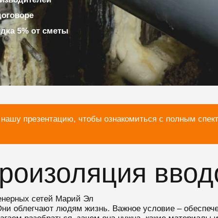
договоре
идка 5% от сметы
 нашу презентацию, чтобы ознакомиться с полным спек
дроизоляция ввод
енерных сетей Марий Эл
Они облегчают людям жизнь. Важное условие – обеспече