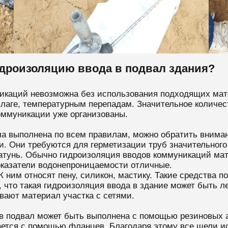
идроизоляцию ввода в подвал здания?
икаций невозможна без использования подходящих мат
лаге, температурным перепадам. Значительное количес
коммуникации уже организованы.
ла выполнена по всем правилам, можно обратить вним
и. Они требуются для герметизации труб значительног
атунь. Обычно гидроизоляция вводов коммуникаций мат
оказатели водонепроницаемости отличные.
 ним относят пену, силикон, мастику. Такие средства п
, что такая гидроизоляция ввода в здание может быть л
вают материал участка с сетями.
 в подвал может быть выполнена с помощью резиновых
ается с помощью фланцев. Благодаря этому все щели и