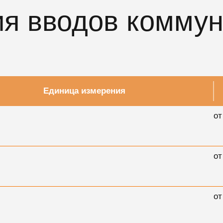
ия вводов комму
Единица измерения
от
от
от