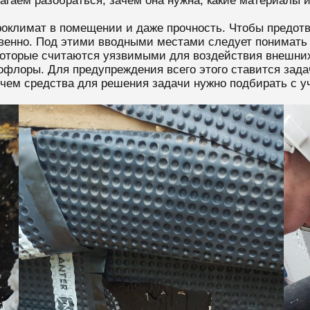
гаем разобраться, зачем она нужна, какие материалы и
оклимат в помещении и даже прочность. Чтобы предотв
твенно. Под этими вводными местами следует понимать 
, которые считаются уязвимыми для воздействия внешни
рофлоры. Для предупреждения всего этого ставится зада
ичем средства для решения задачи нужно подбирать с у