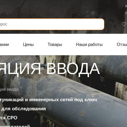
З
С
ании
Цены
Товары
Наши работы
Отз
ЯЦИЯ ВВОДА
ция ввода
муникаций и инженерных сетей под ключ
 для обследования
уск СРО
изводителей