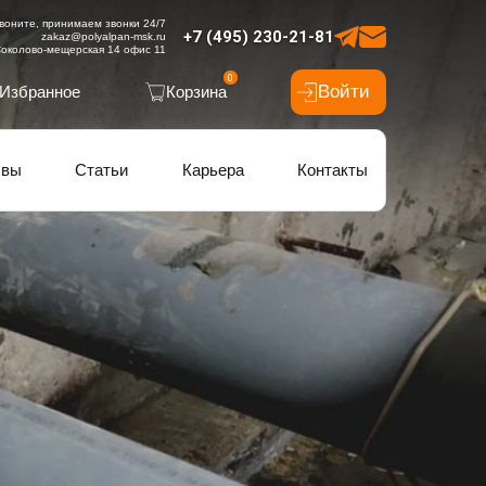
воните, принимаем звонки 24/7
+7 (495) 230-21-81
zakaz@polyalpan-msk.ru
околово-мещерская 14 офис 11
0
Войти
Избранное
Корзина
ывы
Статьи
Карьера
Контакты