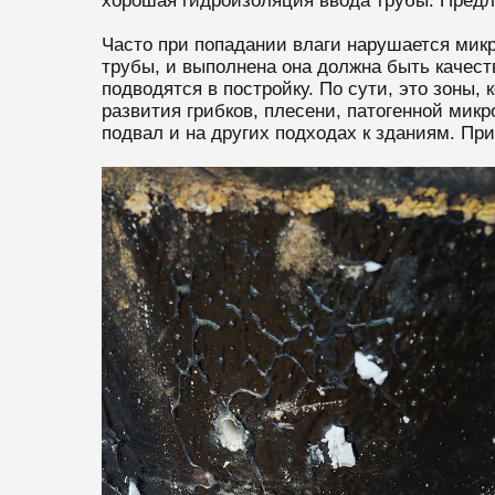
хорошая гидроизоляция ввода трубы. Предла
Часто при попадании влаги нарушается микр
трубы, и выполнена она должна быть качес
подводятся в постройку. По сути, это зоны
развития грибков, плесени, патогенной мик
подвал и на других подходах к зданиям. Пр