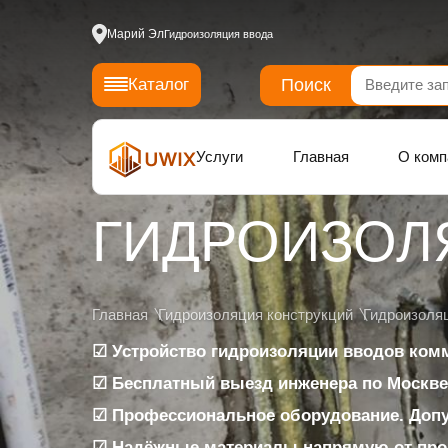
Марий Эл
Гидроизоляция ввода
Поиск
Каталог
Услуги
Главная
О комп
ГИДРОИЗОЛ
Главная
Гидроизоляция конструкций
Гидроизоля
☑ Устройство гидроизоляции вводов ком
☑ Бесплатный выезд инженера по Москве
☑ Профессиональное оборудование. Доп
☑ Надёжные материалы напрямую от про