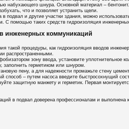
щью набухающего шнура. Основной материал – бентонит.
азбухать, что и позволяет устранить щели.
 в подвал и другие участки здания, можно использова
ом. С помощью таких средств гидроизоляция инженерных
ов инженерных коммуникаций
ия такой процедуры, как гидроизоляция вводов инжене
ми распространенными.
фобизатором зону ввода, установите уплотнительное кол
у, заполнить герметиком или шнуром.
ановую пену, а для надежности промажьте стену цемен
й способ – путем насоса введите быстросохнущий сост
уйте защитную манжету и герметик. Первая монтируетс
каций в подвал доверена профессионалам и выполнена 