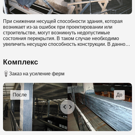
При снижении несущей способности здания, которая
возникает из-за ошибок при проектировании или
строительстве, могут возникнуть недопустимые
состояния перекрытия. В таком случае необходимо
увеличить несущую способность конструкции. В данном
случае специалисты нашей компании в качестве
материала для усиления выбрали углеволокно. Этот
Комплекс
материал обладает стойкостью к коррозии и позволяет
значительно снизить временные затраты на проведение
таких работ. Выбранный метод также позволил
Заказ на усиление ферм
выполнить работы без прекращения эксплуатации
усиливаемого здания.