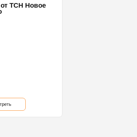
от ТСН Новое
о
треть