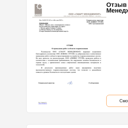
Отзыв
Менед
Смо