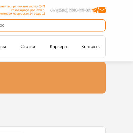
воните, принимаем звонки 24/7
+7 (495) 230-21-81
zakaz@polyalpan-msk.ru
околово-мещерская 14 офис 11
ывы
Статьи
Карьера
Контакты