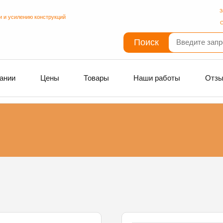
З
и и усилению конструкций
С
Поиск
ании
Цены
Товары
Наши работы
Отз