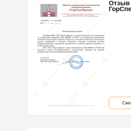
Отзыв
ГорСп
Смо