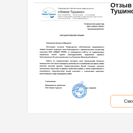
Отзыв 
Тушин
Смо