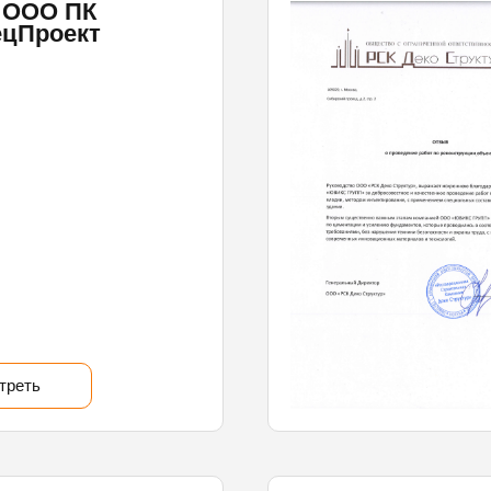
 ООО ПК
ецПроект
треть