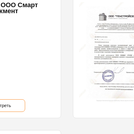
 ООО Смарт
жмент
треть