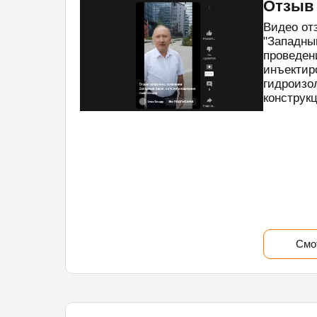
Отзыв
Видео от
"Западны
проведен
инъектир
гидроизо
конструк
Смо