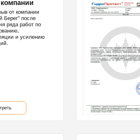
 компании
зыв от компании
й Берег" после
ия ряда работ по
ованию,
ляции и усилению
ций.
треть