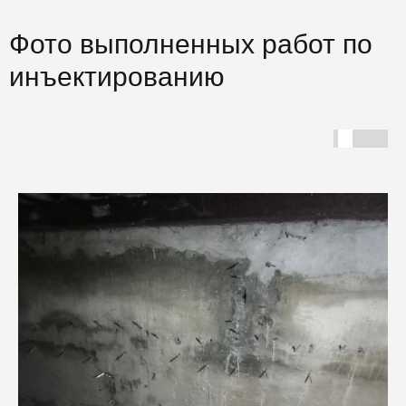
Фото выполненных работ по
инъектированию
Г
С
Ф
ш
И
с