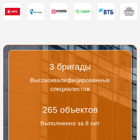
3
бригады
Высококвалифицированных
специалистов
267
объектов
Выполненно за 8 лет