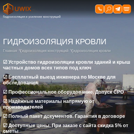
ГИДРОИЗОЛЯЦИЯ КРОВЛИ
Главная
Гидроизоляция конструкций
Гидроизоляция кровли
☑ Устройство гидроизоляции кровли зданий и крыш
частных домов всех типов под ключ
☑ Бесплатный выезд инженера по Москве для
обследования
☑ Профессиональное оборудование. Допуск СРО
☑ Надёжные материалы напрямую от
производителей
☑ Полный пакет документов. Гарантия в договоре
☑ Доступные цены. При заказе с сайта скидка 5% от
сметы