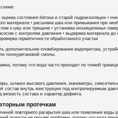
схеме:
 оценка состояния бетона и старой гидроизоляции • очи
ного материала • расшивка шва или примыкания при необ
глом к шву или трещине • установка инъекционных пакер
насосом с контролем давления • выдержка материала до 
проверка герметичности обработанного участка
ать дополнительное пломбирование водопритока, устрой
или полиуретановой смолы.
важна, потому что вода часто проходит по тонкой грани
еры, шланги высокого давления, манометры, смеситель
ет состав внутрь конструкции под контролируемым давл
 вязкость состава и характер дефекта.
овторным протечкам
ичиной повторного раскрытия шва или появления воды р
нней полости не решает проблему, потому что вода прод