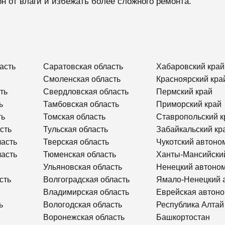
 от влаги и избежать более сложного ремонта.
асть
Саратовская область
Хабаровский край
Смоленская область
Красноярский кра
ть
Свердловская область
Пермский край
ь
Тамбовская область
Приморский край
ть
Томская область
Ставропольский к
сть
Тульская область
Забайкальский кр
ласть
Тверская область
Чукотский автоно
ласть
Тюменская область
Ханты-Мансийски
Ульяновская область
Ненецкий автоном
сть
Волгоградская область
Ямало-Ненецкий 
Владимирская область
Еврейская автоно
ь
Вологодская область
Республика Алтай
Воронежская область
Башкортостан