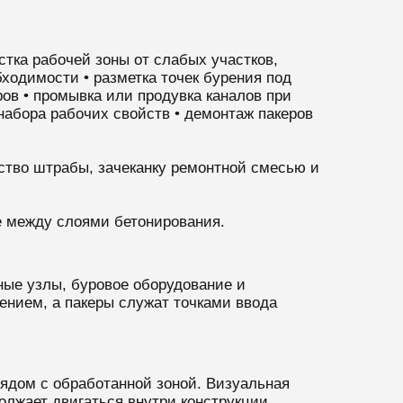
стка рабочей зоны от слабых участков,
ходимости • разметка точек бурения под
ов • промывка или продувка каналов при
набора рабочих свойств • демонтаж пакеров
ство штрабы, зачеканку ремонтной смесью и
це между слоями бетонирования.
ные узлы, буровое оборудование и
ением, а пакеры служат точками ввода
ядом с обработанной зоной. Визуальная
олжает двигаться внутри конструкции.