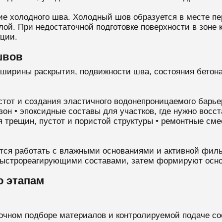
е холодного шва. Холодный шов образуется в месте пер
ой. При недостаточной подготовке поверхности в зоне к
кции.
швов
 ширины раскрытия, подвижности шва, состояния бетон
устот и создания эластичного водонепроницаемого барь
он • эпоксидные составы для участков, где нужно восст
трещин, пустот и пористой структуры • ремонтные смес
ится работать с влажными основаниями и активной филь
быстрореагирующими составами, затем формируют осно
о этапам
точном подборе материалов и контролируемой подаче со