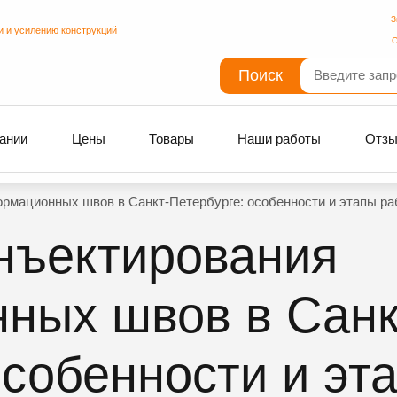
З
и и усилению конструкций
С
Поиск
ании
Цены
Товары
Наши работы
Отз
рмационных швов в Санкт-Петербурге: особенности и этапы ра
нъектирования
ных швов в Санк
особенности и эт