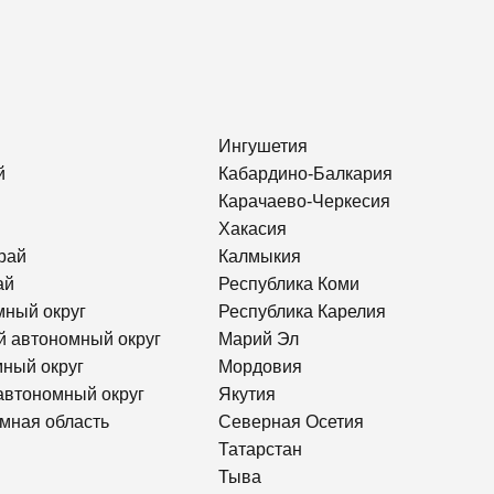
Ингушетия
й
Кабардино-Балкария
Карачаево-Черкесия
Хакасия
рай
Калмыкия
ай
Республика Коми
мный округ
Республика Карелия
й автономный округ
Марий Эл
ный округ
Мордовия
автономный округ
Якутия
мная область
Северная Осетия
Татарстан
Тыва