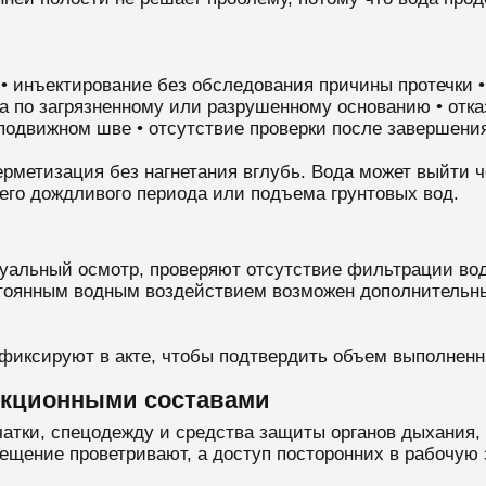
 • инъектирование без обследования причины протечки •
а по загрязненному или разрушенному основанию • отка
 подвижном шве • отсутствие проверки после завершени
рметизация без нагнетания вглубь. Вода может выйти ч
его дождливого периода или подъема грунтовых вод.
уальный осмотр, проверяют отсутствие фильтрации во
стоянным водным воздействием возможен дополнительны
 фиксируют в акте, чтобы подтвердить объем выполнен
ъекционными составами
чатки, спецодежду и средства защиты органов дыхания,
щение проветривают, а доступ посторонних в рабочую 