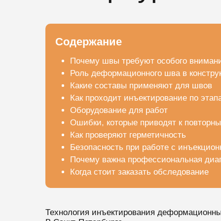
Содержание
Почему швы требуют особого вниман
Роль деформационного шва в констру
Какие составы применяют для швов
Как проходит инъектирование по этап
Оборудование для работ
Ошибки, которые приводят к повторн
Как проверяют герметичность
Безопасность при работе с инъекцио
Почему важна профессиональная диаг
Когда стоит заказать обследование
Технология инъектирования деформационных