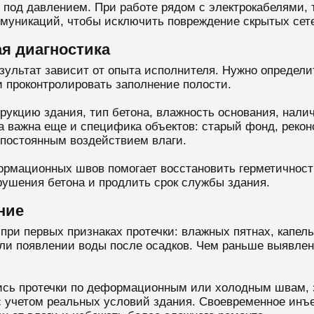
под давлением. При работе рядом с электрокабелями,
муникаций, чтобы исключить повреждение скрытых сет
я диагностика
езультат зависит от опыта исполнителя. Нужно определи
и проконтролировать заполнение полости.
укцию здания, тип бетона, влажность основания, налич
га важна еще и специфика объектов: старый фонд, реко
 постоянным воздействием влаги.
рмационных швов помогает восстановить герметичност
рушения бетона и продлить срок службы здания.
ние
ри первых признаках протечки: влажных пятнах, капель
или появлении воды после осадков. Чем раньше выявлен
лись протечки по деформационным или холодным швам,
 учетом реальных условий здания. Своевременное инъе