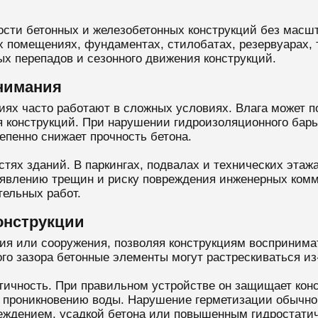
ости бетонных и железобетонных конструкций без масшт
х помещениях, фундаментах, стилобатах, резервуарах, т
ых перепадов и сезонного движения конструкций.
нимания
х часто работают в сложных условиях. Влага может пос
 конструкций. При нарушении гидроизоляционного барь
епенно снижает прочность бетона.
тях зданий. В паркингах, подвалах и технических этажа
оявлению трещин и риску повреждения инженерных ком
тельных работ.
онструкции
я или сооружения, позволяя конструкциям воспринима
го зазора бетонные элементы могут растрескиваться из
тичность. При правильном устройстве он защищает кон
проникновению воды. Нарушение герметизации обычно с
еждением, усадкой бетона или повышенным гидростати