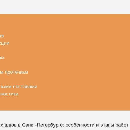
ия
кции
ам
ым протечкам
нными составами
ностика
 швов в Санкт-Петербурге: особенности и этапы работ