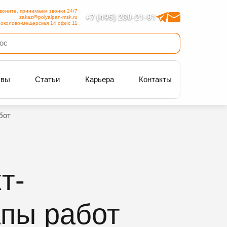
воните, принимаем звонки 24/7
+7 (495) 230-21-81
zakaz@polyalpan-msk.ru
околово-мещерская 14 офис 11
ывы
Статьи
Карьера
Контакты
бот
т-
апы работ