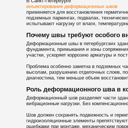
В Санкт-Петербурге
инъектирование деформационных швов
применяется для восстановления герметичн
подземных паркингах, подвалах, технически
испытывают нагрузку от влаги, температурн
Почему швы требуют особого в
Деформационные швы в петербургских здания
фундамента, примыкания и зоны сопряжения
участки, ускоряет коррозию арматуры и пост
Проблема особенно заметна в подземных час
высолам, разрушению отделочных слоев, п
диагностика, тем меньше объем восстанови
Роль деформационного шва в к
Деформационный шов разделяет части здани
вибрационные нагрузки. Без компенсационно
Шов должен сохранять подвижность и герме
гидроизоляционные элементы препятствуют 
ошибками при монтаже, механическим повр